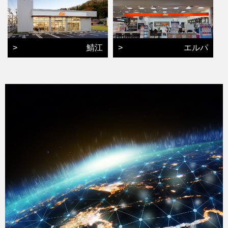
>
鯖江
>
エルパ